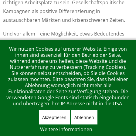
richtigen Arbeitsplatz zu sein. Gesellschaftspolitische
Kampagnen als positive Differenzierung in
austauschbaren Märkten und krisenschweren Zeiten.
Und vor allem – eine Möglichkeit, etwas Bedeutendes
zur Lösung gesellschaftspolitischer Themen aktiv
Wir nutzen Cookies auf unserer Website. Einige von
beizutragen.
ihnen sind essenziell für den Betrieb der Seite,
während andere uns helfen, diese Website und die
zurück zu Kampagnen
Nutzererfahrung zu verbessern (Tracking Cookies).
Sie können selbst entscheiden, ob Sie die Cookies
zulassen möchten. Bitte beachten Sie, dass bei einer
Ablehnung womöglich nicht mehr alle
Funktionalitäten der Seite zur Verfügung stehen. Die
verwendeten Google Fonts sind statisch eingebunden
MLW KommunikationsForm GmbH Werbeagentur, Wambolder
und übertragen Ihre IP-Adresse nicht in die USA.
Hof, Kämmererstraße 42, 67547 Worms, Fon [+49-62 41] 3 09
42-0
Akzeptieren
Ablehnen
DATENSCHUTZ
|
DISCLAIMER
|
IMPRESSUM
Weitere Informationen