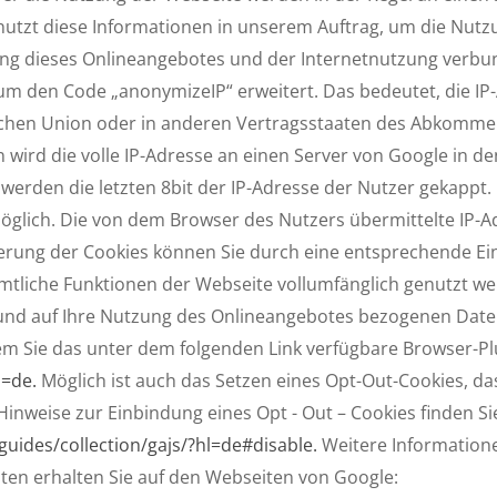
utzt diese Informationen in unserem Auftrag, um die Nut
ng dieses Onlineangebotes und der Internetnutzung verbu
um den Code „anonymizeIP“ erweitert. Das bedeutet, die IP
ischen Union oder in anderen Vertragsstaaten des Abkomm
 wird die volle IP-Adresse an einen Server von Google in d
erden die letzten 8bit der IP-Adresse der Nutzer gekappt. 
öglich. Die von dem Browser des Nutzers übermittelte IP-A
ung der Cookies können Sie durch eine entsprechende Ein
ämtliche Funktionen der Webseite vollumfänglich genutzt w
und auf Ihre Nutzung des Onlineangebotes bezogenen Date
m Sie das unter dem folgenden Link verfügbare Browser-Plu
l=de.
Möglich ist auch das Setzen eines Opt-Out-Cookies, da
inweise zur Einbindung eines Opt - Out – Cookies finden Si
guides/collection/gajs/?hl=de#disable.
Weitere Information
ten erhalten Sie auf den Webseiten von Google: