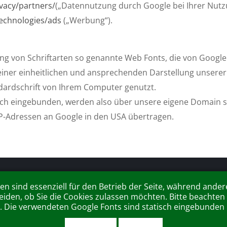
ivacy/partners/
(„Datennutzung durch Google bei Ihrer Nut
technologies/ads
(„Werbung“).
lung von Schriftarten so genannte Web Fonts, die von Google
 einer einheitlichen und ansprechenden Darstellung unsere
ndardschrift von Ihrem Computer genutzt.
tisch eingebunden, werden also über unsere eigene Domain
IP-Adressen an Google in den USA übertragen.
 Werbeagentur, Wambolder Hof, Kämmererstraße 42, 67547 Worm
en sind essenziell für den Betrieb der Seite, während ande
eiden, ob Sie die Cookies zulassen möchten. Bitte beachten
DATENSCHUTZ
|
DISCLAIMER
|
IMPRESSUM
n. Die verwendeten Google Fonts sind statisch eingebunden u