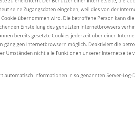
te zu erleichtern. Der Benutzer einer Internetseite, die Co
rneut seine Zugangsdaten eingeben, weil dies von der Inter
Cookie übernommen wird. Die betroffene Person kann die
prechenden Einstellung des genutzten Internetbrowsers verh
önnen bereits gesetzte Cookies jederzeit über einen Intern
en gängigen Internet­browsern möglich. Deaktiviert die betr
er Umständen nicht alle Funktionen unserer Internetseite v
rt automatisch Informationen in so genannten Server-Log-D