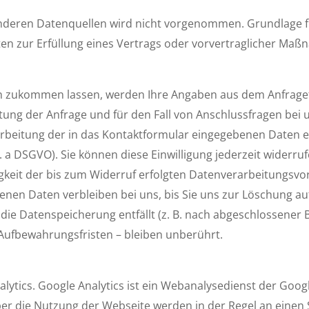
eren Datenquellen wird nicht vorge­nommen. Grundlage für 
ten zur Erfüllung eines Vertrags oder vorvertraglicher Maß
n zukommen lassen, werden Ihre Angaben aus dem Anfragefo
ng der Anfrage und für den Fall von Anschlussfragen bei u
rarbeitung der in das Kontakt­formular eingegebenen Daten er
it. a DSGVO). Sie können diese Einwilligung jederzeit wider­r
igkeit der bis zum Widerruf erfolgten Datenver­arbeitungs­v
nen Daten verbleiben bei uns, bis Sie uns zur Löschung auff
die Daten­speicherung entfällt (z. B. nach abgeschlossener 
Aufbewahrungsfristen – bleiben unberührt.
ytics. Google Analytics ist ein Web­analyse­dienst der Goog
ber die Nutzung der Webseite werden in der Regel an einen