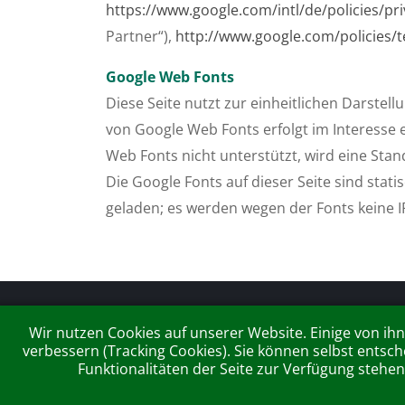
https://www.google.com/intl/de/policies/pr
Partner“),
http://www.google.com/policies/
Google Web Fonts
Diese Seite nutzt zur einheitlichen Darstel
von Google Web Fonts erfolgt im Interesse
Web Fonts nicht unterstützt, wird eine Sta
Die Google Fonts auf dieser Seite sind sta
geladen; es werden wegen der Fonts keine 
MLW KommunikationsForm GmbH
Wir nutzen Cookies auf unserer Website. Einige von ihn
verbessern (Tracking Cookies). Sie können selbst entsch
Funktionalitäten der Seite zur Verfügung stehe